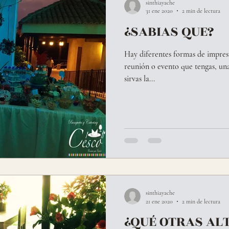
sinthiayache
31 ene 2020
2 min de lectura
¿SABIAS QUE?
Hay diferentes formas de impresi
reunión o evento que tengas, una
sirvas la...
sinthiayache
21 ene 2020
2 min de lectura
¿QUÉ OTRAS AL