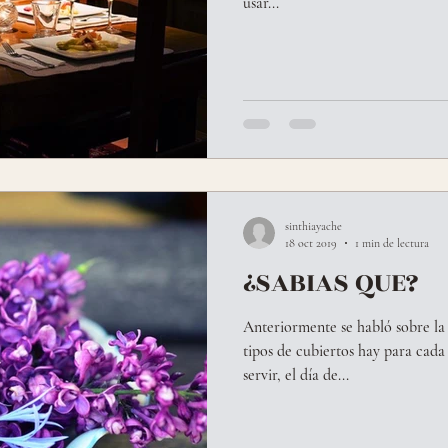
usar...
sinthiayache
18 oct 2019
1 min de lectura
¿SABIAS QUE?
Anteriormente se habló sobre la
tipos de cubiertos hay para cad
servir, el día de...