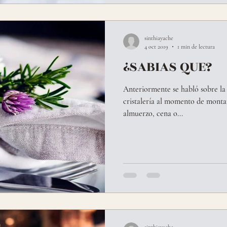
sinthiayache
4 oct 2019
1 min de lectura
¿SABIAS QUE?
Anteriormente se habló sobre la
cristalería al momento de monta
almuerzo, cena o...
sinthiayache