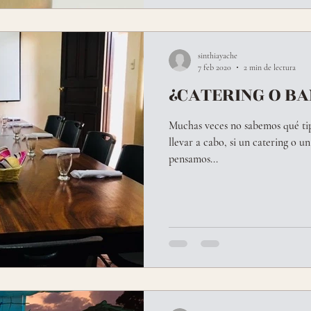
sinthiayache
7 feb 2020
2 min de lectura
¿CATERING O B
Muchas veces no sabemos qué tip
llevar a cabo, si un catering o 
pensamos...