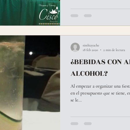
sinthiayache
18 feb 2020
2 min de lectura
¿BEBIDAS CON A
ALCOHOL?
Al empezar a organizar una fiest
en el presupuesto que se tiene, 
se le...