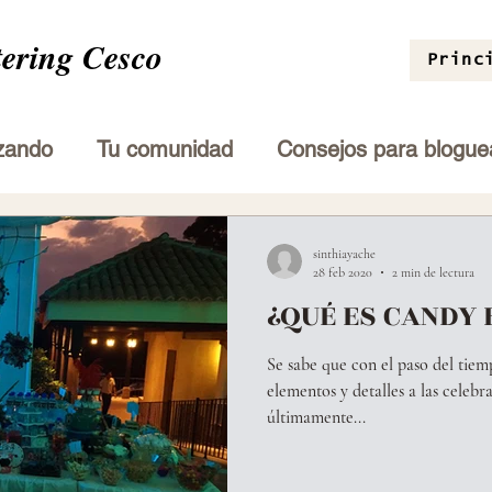
tering Cesco
Princ
zando
Tu comunidad
Consejos para blogue
sinthiayache
28 feb 2020
2 min de lectura
¿QUÉ ES CANDY 
Se sabe que con el paso del tie
elementos y detalles a las celebr
últimamente...