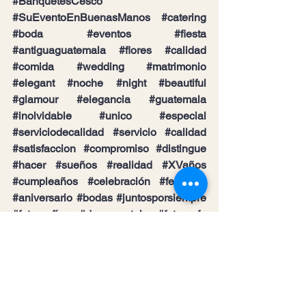
#BanquetesCesco
#SuEventoEnBuenasManos
#catering
#boda
#eventos
#fiesta
#antiguaguatemala
#flores
#calidad
#comida
#wedding
#matrimonio
#elegant
#noche
#night
#beautiful
#glamour
#elegancia
#guatemala
#inolvidable
#unico
#especial
#serviciodecalidad
#servicio
#calidad
#satisfaccion
#compromiso
#distingue
#hacer
#sueños
#realidad
#XVaños
#cumpleaños
#celebración
#felicidad
#aniversario
#bodas
#juntosporsiempre
#fotografía
#documental
#fotografo
#recuerdo
#risas
#sonrisas
#momentos