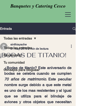
Banquetes y Catering Cesco
Entrada
Todas las entradas
sinthiayache
Todas las entradas
31 may 2019
2 min de lectura
¡BODAS DE TITANIO!
Empezando
Tu comunidad
¿Bodas de titanio? Este aniversario de 
Consejos para bloguear
bodas se celebra cuando se cumplen 
70 años de matrimonio. 
Este peculiar 
nombre surge debido a que este metal 
es uno de los mas resistentes y al igual 
que se utiliza para el blindaje de 
aviones y otros objetos que necesitan 