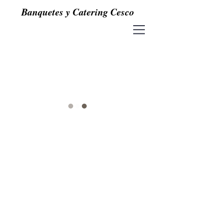
Banquetes y Catering Cesco