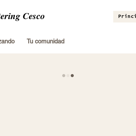
tering Cesco
Princ
zando
Tu comunidad