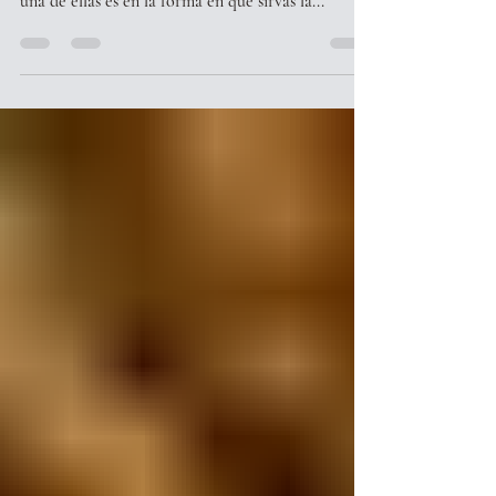
sinthiayache
31 ene 2020
2 min de lectura
¿SABIAS QUE?
Hay diferentes formas de impresionar a tus
invitados en alguna reunión o evento que tengas,
una de ellas es en la forma en que sirvas la...