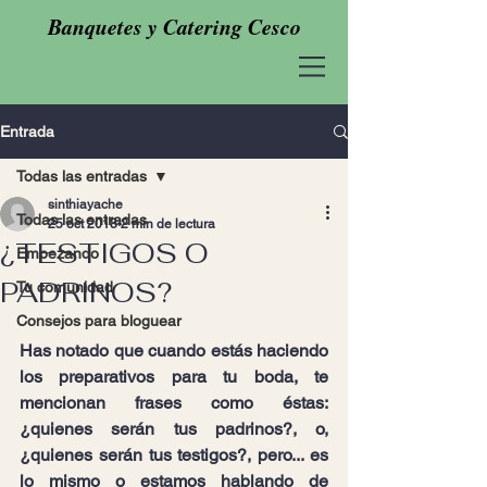
Banquetes y Catering Cesco
Entrada
Todas las entradas
sinthiayache
Todas las entradas
25 oct 2018
2 min de lectura
¿TESTIGOS O
Empezando
PADRINOS?
Tu comunidad
Consejos para bloguear
Has notado que cuando estás haciendo 
los preparativos para tu boda, te 
mencionan frases como éstas: 
¿quienes serán tus padrinos?, o, 
¿quienes serán tus testigos?, pero... es 
lo mismo o estamos hablando de 