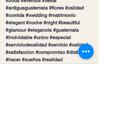
#boda
#eventos
#fiesta
#antiguaguatemala
#flores
#calidad
#comida
#wedding
#matrimonio
#elegant
#noche
#night
#beautiful
#glamour
#elegancia
#guatemala
#inolvidable
#unico
#especial
#serviciodecalidad
#servicio
#calidad
#satisfaccion
#compromiso
#distingue
#hacer
#sueños
#realidad
Ver todo
Entradas recientes