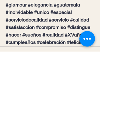
#glamour
#elegancia
#guatemala
#inolvidable
#unico
#especial
#serviciodecalidad
#servicio
#calidad
#satisfaccion
#compromiso
#distingue
#hacer
#sueños
#realidad
#XVaños
#cumpleaños
#celebración
#felicidad
Ver todo
Entradas recientes