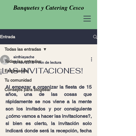
Banquetes y Catering Cesco
Entrada
Todas las entradas
sinthiayache
Todas las entradas
28 nov 2018
1 min de lectura
¡LAS INVITACIONES!
Empezando
Tu comunidad
Al empezar a organizar la fiesta de 15 
Consejos para bloguear
años, una de las cosas que 
rápidamente se nos viene a la mente 
son los invitados y por consiguiente 
¿cómo vamos a hacer las invitaciones?, 
si bien es cierto, la invitación solo 
indicará donde será la recepción, fecha 