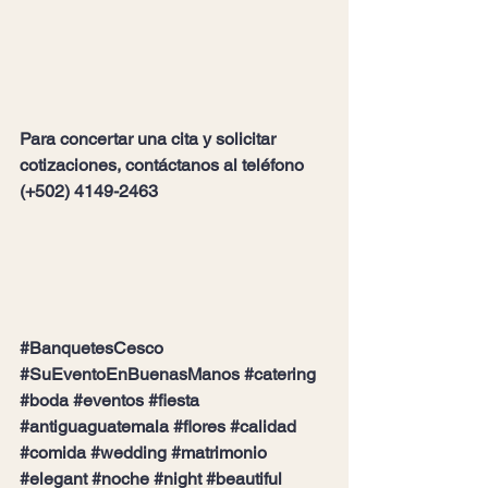
Para concertar una cita y solicitar 
cotizaciones, contáctanos al 
teléfono 
(+502) 4149-2463
#BanquetesCesco
#SuEventoEnBuenasManos
#catering
#boda
#eventos
#fiesta
#antiguaguatemala
#flores
#calidad
#comida
#wedding
#matrimonio
#elegant
#noche
#night
#beautiful