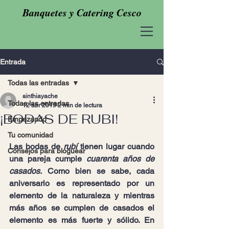
Banquetes y Catering Cesco
Entrada
Todas las entradas
sinthiayache
Todas las entradas
12 abr 2019
2 min de lectura
¡BODAS DE RUBI!
Empezando
Tu comunidad
Las bodas de 
rubí
 tienen lugar cuando 
Consejos para bloguear
una pareja cumple 
cuarenta años de 
casados.
 Como bien se sabe, cada 
aniversario es representado por un 
elemento de la naturaleza y mientras 
más años se cumplen de casados el 
elemento es más fuerte y sólido. En 