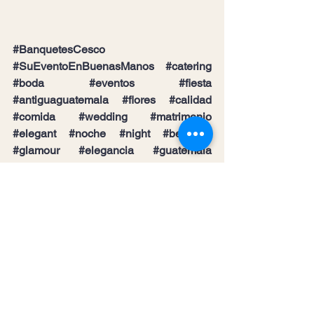
#BanquetesCesco
#SuEventoEnBuenasManos
#catering
#boda
#eventos
#fiesta
#antiguaguatemala
#flores
#calidad
#comida
#wedding
#matrimonio
#elegant
#noche
#night
#beautiful
#glamour
#elegancia
#guatemala
#inolvidable
#unico
#especial
#serviciodecalidad
#servicio
#calidad
#satisfaccion
#compromiso
#distingue
#hacer
#sueños
#realidad
#XVaños
#cumpleaños
#celebración
#felicidad
#aniversario
#bodas
#juntosporsiempre
#fotografía
#documental
#fotografo
#recuerdo
#risas
#sonrisas
#momentos