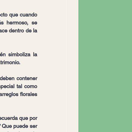
cto que cuando 
s hermoso, se 
ce dentro de la 
n simboliza la 
trimonio.
deben contener 
pecial tal como 
rreglos florales 
ecuerda que por 
?
 Que puede ser 