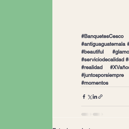
#BanquetesCesco
#antiguaguatemala
#beautiful
#glamo
#serviciodecalidad
#
#realidad
#XVaño
#juntosporsiempre
#momentos