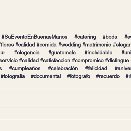
#SuEventoEnBuenasManos
#catering
#boda
#e
#flores
#calidad
#comida
#wedding
#matrimonio
#elegan
ur
#elegancia
#guatemala
#inolvidable
#un
servicio
#calidad
#satisfaccion
#compromiso
#distingue
s
#cumpleaños
#celebración
#felicidad
#anive
#fotografía
#documental
#fotografo
#recuerdo
#r