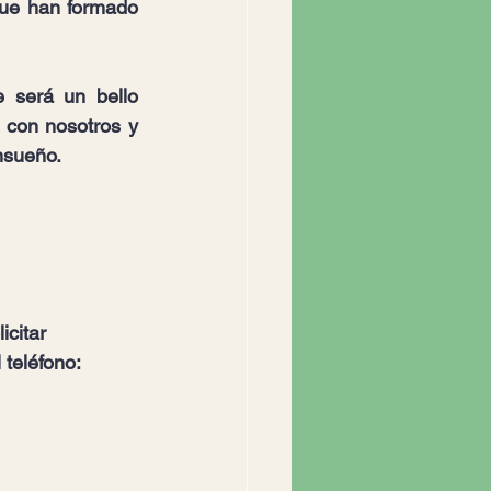
ue han formado 
 será un bello 
 con nosotros y 
nsueño.
icitar 
 
teléfono: 