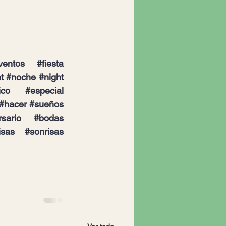
ventos
#fiesta
t
#noche
#night
ico
#especial
#hacer
#sueños
rsario
#bodas
isas
#sonrisas