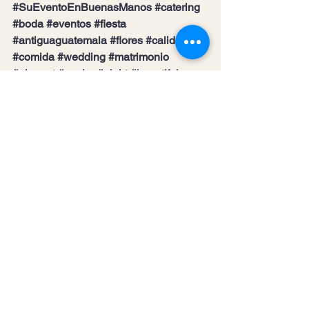
#SuEventoEnBuenasManos
#catering
#boda
#eventos
#fiesta
#antiguaguatemala
#flores
#calidad
#comida
#wedding
#matrimonio
#elegant
#noche
#night
#beautiful
#glamour
#elegancia
#guatemala
#inolvidable
#unico
#especial
#serviciodecalidad
#servicio
#calidad
#satisfaccion
#compromiso
#distingue
#hacer
#sueños
#realidad
Ver todo
Entradas recientes