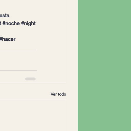
iesta
t
#noche
#night
#hacer
Ver todo