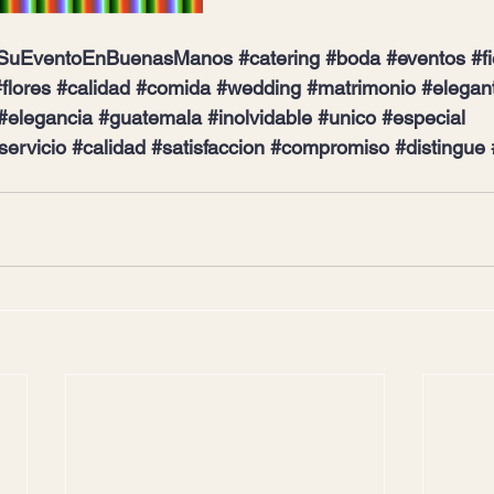
SuEventoEnBuenasManos
#catering
#boda
#eventos
#f
flores
#calidad
#comida
#wedding
#matrimonio
#elegan
#elegancia
#guatemala
#inolvidable
#unico
#especial
servicio
#calidad
#satisfaccion
#compromiso
#distingue