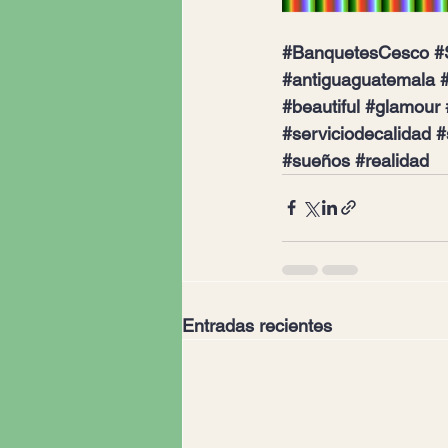
#BanquetesCesco
#
#antiguaguatemala
#
#beautiful
#glamour
#serviciodecalidad
#
#sueños
#realidad
Entradas recientes