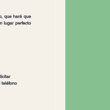
, que hará que 
 lugar perfecto 
icitar 
 t
eléfono 